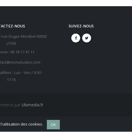
TACTEZ-NOUS
SUIVEZ-NOUS
B rue Dugas-Montbel 69002
LYON
hone :
06 18 17 41 11
ntact@momeludies.com
illées : Lun - Ven / 9:30 -
17:15
ommerce par
Ubimedia.fr
'utilisation des cookies.
OK