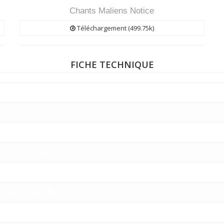
Chants Maliens Notice
Téléchargement (499.75k)
FICHE TECHNIQUE
Traditionnel
Traditionnel
Charlie Rabuel
Charlie Rabuel
2005
Bamako (Mali)
Moyen