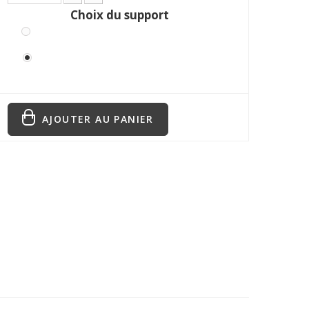
Choix du support
Partition en PDF (téléchargement
direct)
Partition imprimée (envoyée par
courrier)
AJOUTER AU PANIER