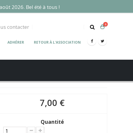
août 2026. Bel été à tous !
0
us contacter
06 18 17 41 11
ADHÉRER
RETOUR À L'ASSOCIATION
7,00 €
Quantité