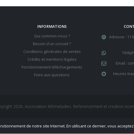
INFORMATIONS
CON
Qui sommes-nous ?
Adresse :
11 
Besoin d'un conseil ?
Conditions générales de ventes
Télép
Crédits et mentions légales
Email :
co
Fonctionnement téléchargements
Heures trava
Foire aux questions
yright 2026. Association Mômeludies. Referencement et creation ec
ctionnement de notre site Internet. En utilisant ce dernier, vous acceptez l