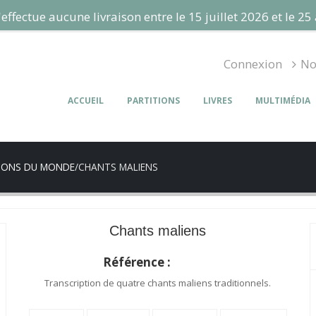
ffectue aucune livraison entre le 15 juillet 2026 et le 25 
Connexion
No
ACCUEIL
PARTITIONS
LIVRES
MULTIMÉDIA
SONS DU MONDE
/
CHANTS MALIENS
Chants maliens
Référence :
CM020
Transcription de quatre chants maliens traditionnels.