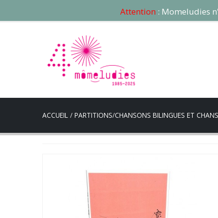
Attention
: Momeludies n'e
ACCUEIL
/
PARTITIONS
/
CHANSONS BILINGUES ET CHAN